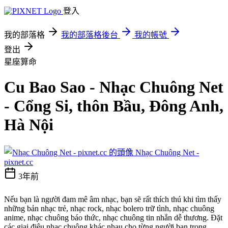
登入
我的部落格
我的部落格後台
我的帳號
登出
星座算命
Cu Bao Sao - Nhạc Chuông Net
- Cổng Si, thôn Bầu, Đông Anh,
Hà Nội
Nhạc Chuông Net -
pixnet.cc
3年前
Nếu bạn là người đam mê âm nhạc, bạn sẽ rất thích thú khi tìm thấy
những bản nhạc trẻ, nhạc rock, nhạc bolero trữ tình, nhạc chuông
anime, nhạc chuông báo thức, nhạc chuông tin nhắn dễ thương. Đặt
các giai điệu nhạc chuông khác nhau cho từng người bạn trong