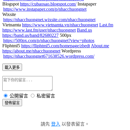
Blogspot
https://cubaosao.blogspot.com/
Instapaper
https://www.instapaper.com/p/nhacchuongnet
Wixsite
https://nhacchuongnet.wixsite.com/nhacchuongnet
Vietnamta
https://www.vietnamta.vn/nhacchuongnet
Last.fm
https://www.last.fm/user/nhacchuongnet
Band.us
https://band.us/band/82680227
500px
https://500px.com/p/nhacchuongnet?view=photos
Fliphtml5
https://fliphtml5.com/homepage/zbedt
About.me
https://about.me/nhacchuongnet
Wordpress
https://nhacchuongnet671638526.wordpress.com/
載入更多
公開留言
私密留言
發佈留言
請先
登入
以發表留言。