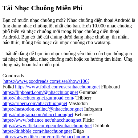
Tải Nhạc Chuông Miễn Phí
Bạn có muốn nhạc chuông mới? Nhạc chuông điện thoại Android là
ứng dụng nhạc chuông tốt nhất cho bạn. Hơn 10.000 nhạc chuông
phổ biến và nhạc chuông mới trong Nhạc chuông điện thoại
Android. Bạn có thể cài chúng dưới dạng nhạc chuông, tin nhắn,
báo thức, thông báo hoặc cài nhạc chuông cho watsapp.
Thật dễ dàng để bạn tìm nhạc chuông yêu thích của bạn thông qua
tải nhạc hàng đầu, nhạc chuông mới hoặc xu hướng tìm kiếm. Ứng
dụng này hoàn toàn miễn phí.
Goodreads
https://www.goodreads.com/user/show/106739999-nhac-chuong-net
Folkd
https://www.folkd.com/user/nhacchuongnet
Flipboard
https://flipboard.com/@nhacchuongnet
Gumroad
https://nhacchuongnet.gumroad.com/
Tribberr
https://triberr.com/nhacchuongnet
Mastodon
https://mastodon.online/@nhacchuongnet
Infogram
https://infogram.com/nhacchuongnet
Behance
https://www.behance.net/nhacchuongnet
Flickr
https://www.flickr.com/people/nhacchuongnet
Dribbble
https://dribbble.com/nhacchuongnet
Diigo
https://www.diigo.com/profile/nhacchuongnet