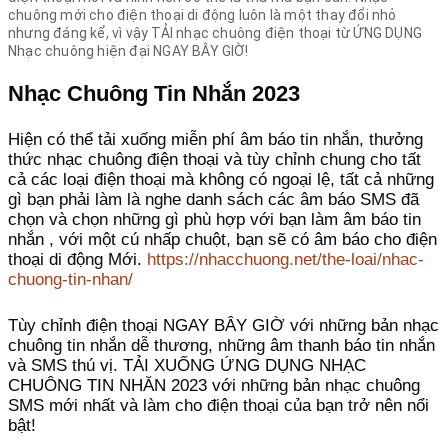
chuông mới cho điện thoại di động luôn là một thay đổi nhỏ
nhưng đáng kể, vì vậy TẢI nhạc chuông điện thoại từ ỨNG DỤNG
Nhạc chuông hiện đại NGAY BÂY GIỜ!
Nhạc Chuông Tin Nhắn 2023
Hiện có thể tải xuống miễn phí âm báo tin nhắn, thưởng
thức nhạc chuông điện thoại và tùy chỉnh chung cho tất
cả các loại điện thoại mà không có ngoại lệ, tất cả những
gì bạn phải làm là nghe danh sách các âm báo SMS đã
chọn và chọn những gì phù hợp với bạn làm âm báo tin
nhắn , với một cú nhấp chuột, bạn sẽ có âm báo cho điện
thoại di động Mới.
https://nhacchuong.net/the-loai/nhac-
chuong-tin-nhan/
Tùy chỉnh điện thoại NGAY BÂY GIỜ với những bản nhạc
chuông tin nhắn dễ thương, những âm thanh báo tin nhắn
và SMS thú vị. TẢI XUỐNG ỨNG DỤNG NHẠC
CHUÔNG TIN NHĂN 2023 với những bản nhạc chuông
SMS mới nhất và làm cho điện thoại của bạn trở nên nổi
bật!